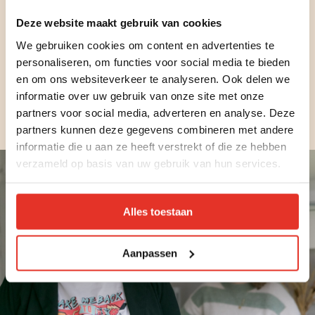
moeilijk voor iemand met een onveilige hechting.
Deze website maakt gebruik van cookies
Maar ondanks die uitdagingen vond zij mensen die
haar zagen. En als team konden we steeds beter
We gebruiken cookies om content en advertenties te
aansluiten bij wat ze nodig had.
personaliseren, om functies voor social media te bieden
en om ons websiteverkeer te analyseren. Ook delen we
Volgende week verhuist ze echt. En net als 2,5 jaar
informatie over uw gebruik van onze site met onze
geleden wens ik haar ‘succes met verhuizen’. Er ligt
partners voor social media, adverteren en analyse. Deze
straks een kaart op haar deurmat – voor het begin
partners kunnen deze gegevens combineren met andere
van haar nieuwe hoofdstuk.
informatie die u aan ze heeft verstrekt of die ze hebben
verzameld op basis van uw gebruik van hun services.
Alles toestaan
Aanpassen