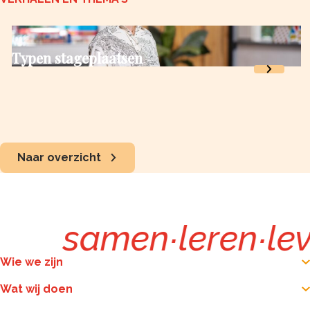
Typen stageplaatsen
Naar overzicht
samen
∙
leren
∙
le
Wie we zijn
Wat wij doen