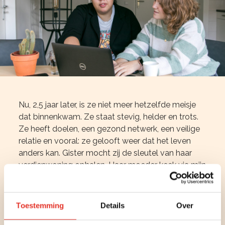
Nu, 2,5 jaar later, is ze niet meer hetzelfde meisje
dat binnenkwam. Ze staat stevig, helder en trots.
Ze heeft doelen, een gezond netwerk, een veilige
relatie en vooral: ze gelooft weer dat het leven
anders kan. Gister mocht zij de sleutel van haar
verdienwoning ophalen. Haar moeder keek via mijn
app mee; hun contact is hersteld. Haar glimlach
zei alles.
Toestemming
Details
Over
Hebben we alles perfect gedaan? Nee. Een
woonvorm met veel personeelswisselingen is