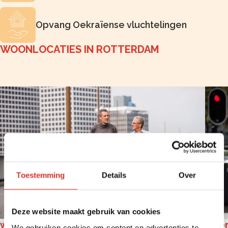
Opvang Oekraïense vluchtelingen
WOONLOCATIES IN ROTTERDAM
Toestemming
Details
Over
Deze website maakt gebruik van cookies
woonlocatie Delfshaven
woon
We gebruiken cookies om content en advertenties te