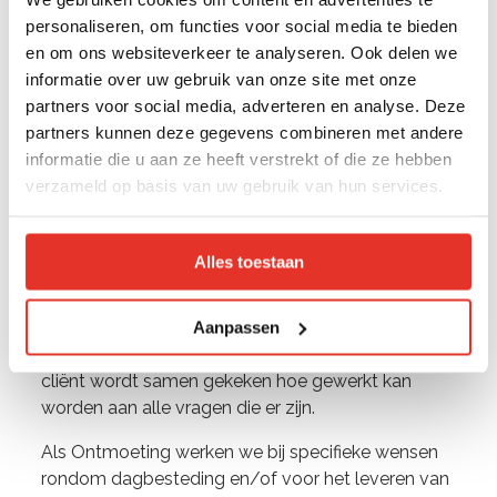
personaliseren, om functies voor social media te bieden
en om ons websiteverkeer te analyseren. Ook delen we
informatie over uw gebruik van onze site met onze
partners voor social media, adverteren en analyse. Deze
Voor verwijzers
partners kunnen deze gegevens combineren met andere
informatie die u aan ze heeft verstrekt of die ze hebben
Bij Ontmoeting begrijpen we dat het leven soms
verzameld op basis van uw gebruik van hun services.
onverwachte uitdagingen met zich meebrengt.
Met al onze activiteiten staan we midden in
Rotterdam en bieden we specialistische
Alles toestaan
(ambulante) begeleiding, afgestemd op de
individuele behoeften van cliënten. Al onze
medewerkers werken met de SRH-methodiek die
Aanpassen
gericht is op ‘present zijn’. Vanuit de relatie met de
cliënt wordt samen gekeken hoe gewerkt kan
worden aan alle vragen die er zijn.
Als Ontmoeting werken we bij specifieke wensen
rondom dagbesteding en/of voor het leveren van