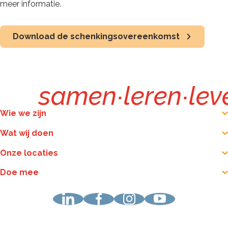
meer informatie.
Download de schenkingsovereenkomst
samen
∙
leren
∙
lev
Wie we zijn
Wat wij doen
Onze locaties
Doe mee