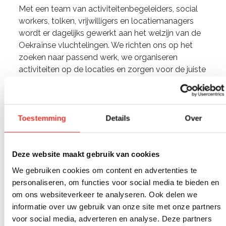
Met een team van activiteitenbegeleiders, social
workers, tolken, vrijwilligers en locatiemanagers
wordt er dagelijks gewerkt aan het welzijn van de
Oekraïnse vluchtelingen. We richten ons op het
zoeken naar passend werk, we organiseren
activiteiten op de locaties en zorgen voor de juiste
sociale begeleiding.
Deze mensen hebben zonder uitzondering te
maken met trauma’s. Ze verblijven in een vreemd
Toestemming
Details
Over
land ver van huis, spreken de taal niet of nauwelijks
en moeten wennen aan een andere cultuur. Veel
gezinnen zijn incompleet, omdat de man de grens
Deze website maakt gebruik van cookies
niet over mag. Op onze locaties bieden we een
We gebruiken cookies om content en advertenties te
luisterend oor en proberen zo goed als mogelijk te
personaliseren, om functies voor social media te bieden en
helpen bij heel uiteenlopende vragen en
om ons websiteverkeer te analyseren. Ook delen we
problemen. We werken aan vertrouwen, zodat
informatie over uw gebruik van onze site met onze partners
steeds meer persoonlijke verhalen gedeeld
voor social media, adverteren en analyse. Deze partners
worden. Door te luisteren, persoonlijke aandacht te