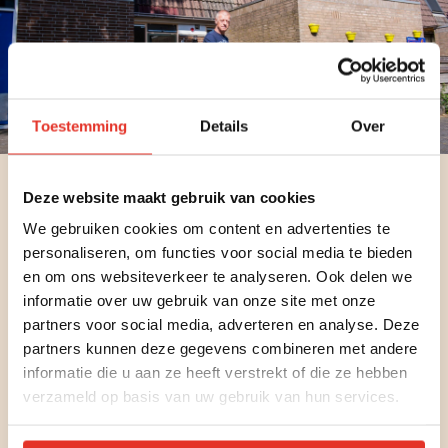
Toestemming
Details
Over
Deze website maakt gebruik van cookies
Beleg in Ontmoeting Vastgoed
We gebruiken cookies om content en advertenties te
personaliseren, om functies voor social media te bieden
Door zelf panden aan te kopen houden we
en om ons websiteverkeer te analyseren. Ook delen we
woonruimte betaalbaar voor onze cliënten. We
informatie over uw gebruik van onze site met onze
hebben op deze manier zelf invloed op de
partners voor social media, adverteren en analyse. Deze
verhuurprijs en besparen kosten. Beide zaken
partners kunnen deze gegevens combineren met andere
vinden we als non-profitorganisatie erg belangrijk.
informatie die u aan ze heeft verstrekt of die ze hebben
Wilt u bijdragen aan deze missie en uw geld
verzameld op basis van uw gebruik van hun services.
investeren in een thuis dat levens verandert? Door
uw belegging in Ontmoeting Vastgoed krijgt uw