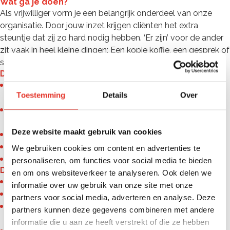
Wat ga je doen?
Als vrijwilliger vorm je een belangrijk onderdeel van onze
organisatie. Door jouw inzet krijgen cliënten het extra
steuntje dat zij zo hard nodig hebben. ‘Er zijn’ voor de ander
zit vaak in heel kleine dingen: Een kopje koffie, een gesprek of
samen iets leuks ondernemen.
Dit ben jij
Je bent een vertegenwoordiger uit de ‘gewone’
Toestemming
Details
Over
maatschappij;
Je onderschrijft (of respecteert) de christelijke identiteit
van de organisatie;
Deze website maakt gebruik van cookies
Je bent betrokken en sociaal;
Je vindt het leuk nieuwe mensen te ontmoeten;
We gebruiken cookies om content en advertenties te
Je hebt minimaal één keer per maand tijd beschikbaar.
personaliseren, om functies voor social media te bieden
Dit bieden wij
en om ons websiteverkeer te analyseren. Ook delen we
De kans om waardevolle ervaring op te doen;
informatie over uw gebruik van onze site met onze
Flexibele werktijden die passen bij jouw agenda;
partners voor social media, adverteren en analyse. Deze
Aandacht en ondersteuning, zodat je er niet alleen
partners kunnen deze gegevens combineren met andere
voorstaat;
informatie die u aan ze heeft verstrekt of die ze hebben