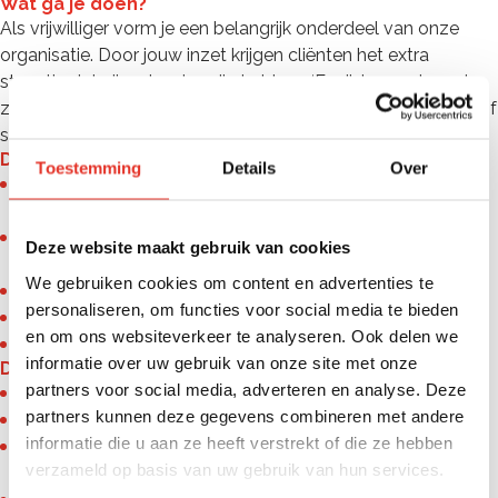
Wat ga je doen?
Als vrijwilliger vorm je een belangrijk onderdeel van onze
organisatie. Door jouw inzet krijgen cliënten het extra
steuntje dat zij zo hard nodig hebben. ‘Er zijn’ voor de ander
zit vaak in heel kleine dingen: Een kopje koffie, een gesprek of
samen iets leuks ondernemen.
Dit ben jij
Toestemming
Details
Over
Je bent een vertegenwoordiger uit de ‘gewone’
maatschappij;
Je onderschrijft (of respecteert) de christelijke identiteit
Deze website maakt gebruik van cookies
van de organisatie;
We gebruiken cookies om content en advertenties te
Je bent betrokken en sociaal;
personaliseren, om functies voor social media te bieden
Je vindt het leuk nieuwe mensen te ontmoeten;
en om ons websiteverkeer te analyseren. Ook delen we
Je hebt minimaal één keer per maand tijd beschikbaar.
informatie over uw gebruik van onze site met onze
Dit bieden wij
partners voor social media, adverteren en analyse. Deze
De kans om waardevolle ervaring op te doen;
partners kunnen deze gegevens combineren met andere
Flexibele werktijden die passen bij jouw agenda;
informatie die u aan ze heeft verstrekt of die ze hebben
Aandacht en ondersteuning, zodat je er niet alleen
verzameld op basis van uw gebruik van hun services.
voorstaat;