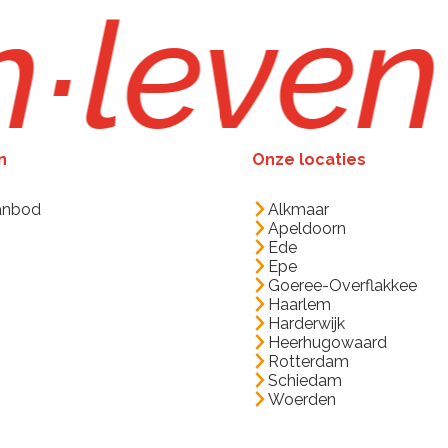
n
∙
leven
n
Onze locaties
anbod
Alkmaar
Apeldoorn
Ede
Epe
Goeree-Overflakkee
Haarlem
Harderwijk
Heerhugowaard
Rotterdam
Schiedam
Woerden